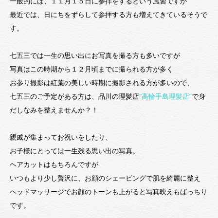
一般的には、１１月１５日に参拝をするという風習ですが
最近では、日にちをずらして参拝する方も増えてきているそうで
す。
七五三では一生の思い出にお写真を撮る方も多いですが
写真はこの時期から１２月頃までに撮られる方が多く
お参り撮影は紅葉の美しい時期に撮影される方が多いので、
七五三のご予定がある方は、品川の理髪店
”高輪手島理髪店”
で身
だしなみを整えませんか？！
親戚が集まってお祝いをしたり、
お子様にとっては一生残る思い出の写真。
ヘアカットはもちろんですが
いつもより少し贅沢に、お顔のシェービングで肌を綺麗に整え
ヘッドマッサージでお顔のトーンも上がると写真映えもばっちり
です。