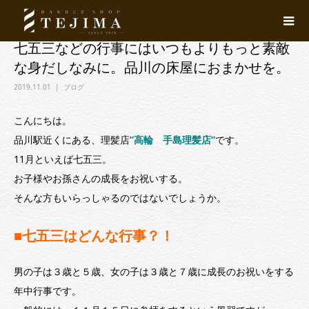
七五三などの行事にはいつもよりもっと素敵
な身だしなみに。品川の床屋におまかせを。
2019.11.01
ブログ
こんにちは。
品川駅近くにある、理髪店
”高輪 手島理髪店”
です。
11月といえば七五三。
お子様やお孫さんの成長をお祝いする。
そんな方もいらっしゃるのではないでしょうか。
■七五三はどんな行事？！
男の子は３歳と５歳、女の子は３歳と７歳に成長のお祝いをする
年中行事です。