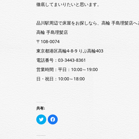
徹底してまいりたいと思います。
品川駅周辺で床屋をお探しなら、高輪 手島理髪店へ
高輪 手島理髪店
〒108-0074
東京都港区高輪4-8-9 りぶ高輪403
電話番号：03-3443-8361
営業時間：平日：10:00～19:00
日・祝日：10:00～18:00
共有:
ク
Facebook
リ
で
ッ
共
ク
有
し
す
て
る