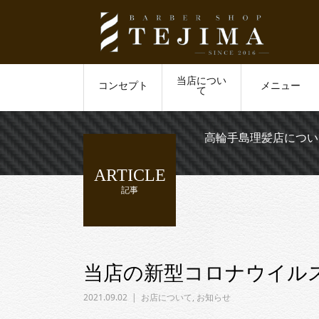
当店につい
コンセプト
メニュー
て
高輪手島理髪店につい
ARTICLE
記事
当店の新型コロナウイル
2021.09.02
お店について
,
お知らせ