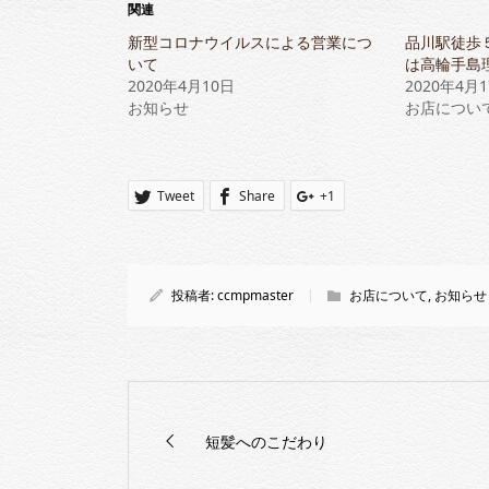
Twitter
に
関連
で
は
共
ク
新型コロナウイルスによる営業につ
品川駅徒歩
有
リ
(新
ッ
いて
は高輪手島
し
ク
2020年4月10日
い
し
2020年4月
ウ
て
お知らせ
お店につい
ィ
く
ン
だ
ド
さ
ウ
い
で
(新
開
し
き
い
Tweet
Share
+1
ま
ウ
す)
ィ
ン
ド
ウ
で
開
き
投稿者:
ccmpmaster
お店について
,
お知らせ
ま
す)
短髪へのこだわり