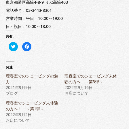
東京都港区高輪4-8-9 りぶ高輪403
電話番号：03-3443-8361
営業時間：平日：10:00～19:00
日・祝日：10:00～18:00
共有:
ク
Facebook
リ
で
ッ
共
ク
有
し
す
て
る
Twitter
に
関連
で
は
共
ク
理容室でのシェービングの魅
理容室でのシェービング未体
有
リ
(新
ッ
力
験の方へ ～第3弾～
し
ク
2021年9月9日
い
し
2022年9月16日
ウ
て
ブログ
お店について
ィ
く
ン
だ
ド
さ
理容室でシェービング未体験
ウ
い
で
(新
の方へ！ ～第1弾～
開
し
2022年9月2日
き
い
ま
ウ
お店について
す)
ィ
ン
ド