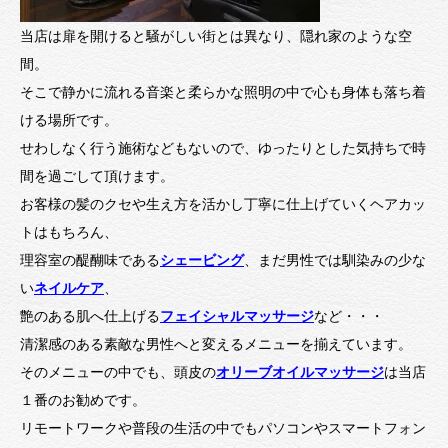
当店は扉を開けると騒がしい街とは異なり、隠れ家のような空
間。
そこで静かに流れる音楽と柔らかな照明の中で心も身体も落ち着
ける場所です。
せわしなく行う施術などもないので、ゆったりとした気持ちで時
間を過ごして頂けます。
お客様の髪のクセや生え方を活かし丁寧に仕上げていくヘアカッ
トはもちろん、
理容室の醍醐味である
シェービング
、まだ男性では馴染みの少な
い
ネイルケア
、
艶のある肌へ仕上げる
フェイシャルマッサージ
など・・・
清潔感のある素敵な男性へと変えるメニューを揃えています。
そのメニューの中でも、頭皮の
オリーブオイルマッサージ
は当店
１番のお勧めです。
リモートワークや普段の生活の中でもパソコンやスマートフォン