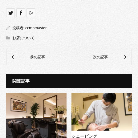
ウ
で
開
き
ま
す)
投稿者:
ccmpmaster
お店について
関連記事
シェービング