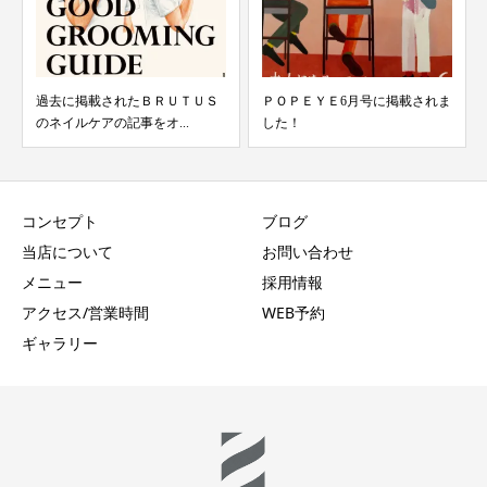
たＢＲＵＴＵＳ
ＰＯＰＥＹＥ6月号に掲載されま
品川 床屋は高輪 手
事をオ...
した！
休日のお知らせ
コンセプト
ブログ
当店について
お問い合わせ
メニュー
採用情報
アクセス/営業時間
WEB予約
ギャラリー