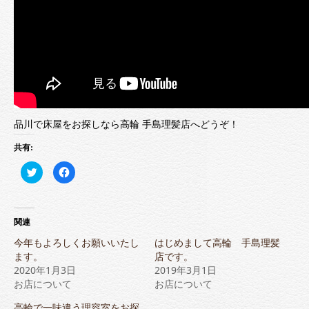
品川で床屋をお探しなら高輪 手島理髪店へどうぞ！
共有:
ク
Facebook
リ
で
ッ
共
ク
有
し
す
て
る
Twitter
に
関連
で
は
共
ク
今年もよろしくお願いいたし
はじめまして高輪 手島理髪
有
リ
(新
ッ
ます。
店です。
し
ク
2020年1月3日
い
し
2019年3月1日
ウ
て
お店について
お店について
ィ
く
ン
だ
ド
さ
高輪で一味違う理容室をお探