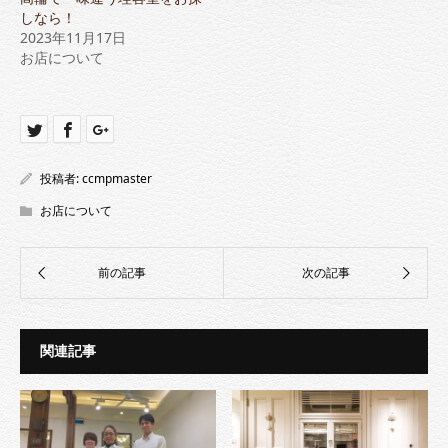
ウ
い
で
(新
しなら！
開
し
2023年11月17日
き
い
ま
ウ
お店について
す)
ィ
ン
ド
ウ
で
開
き
ま
す)
投稿者:
ccmpmaster
お店について
関連記事