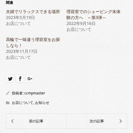
Twitter
に
関連
で
は
共
ク
夫婦でリラックスできる場所
理容室でのシェービング未体
有
リ
(新
ッ
2023年5月19日
験の方へ ～第3弾～
し
ク
お店について
い
し
2022年9月16日
ウ
て
お店について
ィ
く
ン
だ
ド
さ
高輪で一味違う理容室をお探
ウ
い
で
(新
しなら！
開
し
2023年11月17日
き
い
ま
ウ
お店について
す)
ィ
ン
ド
ウ
で
開
き
ま
す)
投稿者:
ccmpmaster
お店について
,
お知らせ