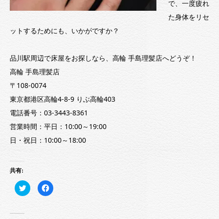
で、一度疲れ
た身体をリセ
ットするためにも、いかがですか？
品川駅周辺で床屋をお探しなら、高輪 手島理髪店へどうぞ！
高輪 手島理髪店
〒108-0074
東京都港区高輪4-8-9 りぶ高輪403
電話番号：03-3443-8361
営業時間：平日：10:00～19:00
日・祝日：10:00～18:00
共有:
ク
Facebook
リ
で
ッ
共
ク
有
し
す
て
る